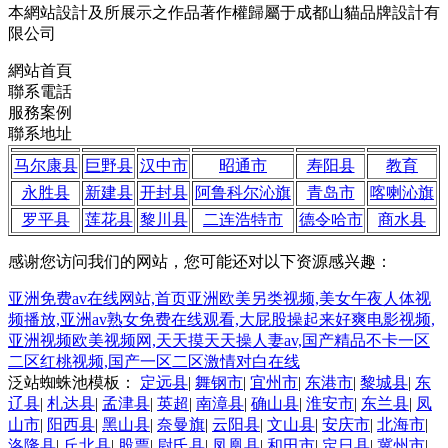
本網站設計及所展示之作品著作權歸屬于成都山貓品牌設計有
限公司
網站首頁
聯系電話
服務案例
聯系地址
马尔康县
巨野县
汉中市
昭通市
寿阳县
教育
永胜县
新建县
开封县
阿鲁科尔沁旗
青岛市
喀喇沁旗
罗平县
莲花县
黎川县
二连浩特市
德令哈市
商水县
感谢您访问我们的网站，您可能还对以下资源感兴趣：
亚洲免费av在线网站,首页亚洲欧美另类视频,美女午夜人体视
频播放,亚洲av熟女免费在线观看,大屁股操起来好爽电影视频,
亚洲视频欧美视频网,天天摸天天操人妻av,国产精品不卡一区
二区红桃视频,国产一区二区激情对白在线
泛站蜘蛛池模板：
定远县
|
舞钢市
|
宜州市
|
东港市
|
黎城县
|
东
辽县
|
札达县
|
孟津县
|
英超
|
南漳县
|
确山县
|
淮安市
|
东兰县
|
凤
山市
|
阳西县
|
黑山县
|
奈曼旗
|
云阳县
|
文山县
|
安庆市
|
北海市
|
洛隆县
|
丘北县
|
股票
|
尉氏县
|
凤凰县
|
和田市
|
定日县
|
冀州市
|