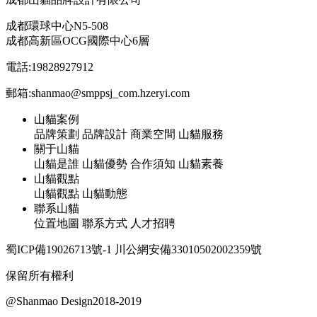
成都環球中心N5-508
成都高新區OCG國際中心6層
電話:19828927912
郵箱:shanmao@smppsj_com.hzeryi.com
山貓案例
品牌策劃 品牌設計 商業空間 山貓服務
關于山貓
山貓是誰 山貓優勢 合作須知 山貓素養
山貓觀點
山貓觀點 山貓動態
聯系山貓
位置地圖 聯系方式 人才招聘
蜀ICP備19026713號-1 川公網安備33010502002359號
保留所有權利
@Shanmao Design2018-2019